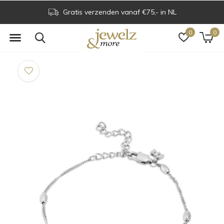
Gratis verzenden vanaf €75,- in NL
0
0