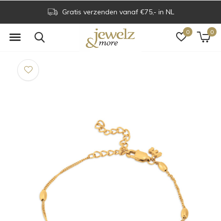
Gratis verzenden vanaf €75,- in NL
0
0