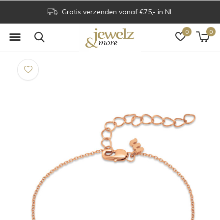
Gratis verzenden vanaf €75,- in NL
0
0