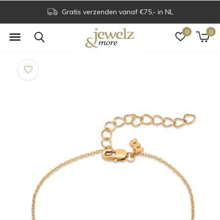
Gratis verzenden vanaf €75,- in NL
0
0