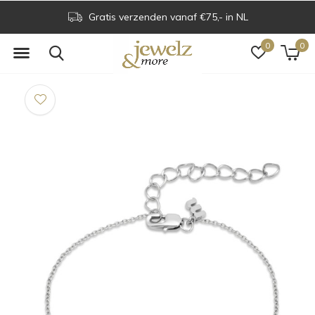
Gratis verzenden vanaf €75,- in NL
0
0