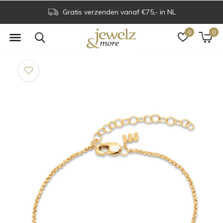
Gratis verzenden vanaf €75,- in NL
0
0