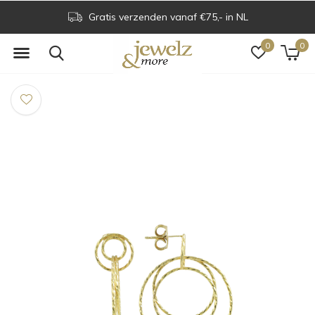
Gratis verzenden vanaf €75,- in NL
0
0