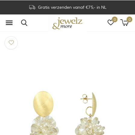
Gratis verzenden vanaf €75,- in NL
0
0