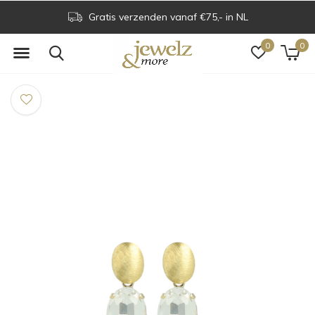
Gratis verzenden vanaf €75,- in NL
0
0