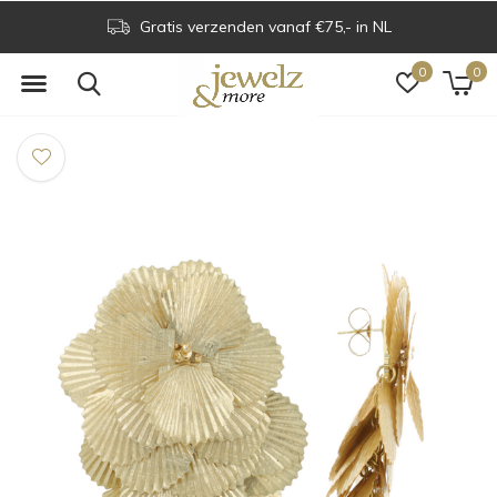
Gratis verzenden vanaf €75,- in NL
0
0