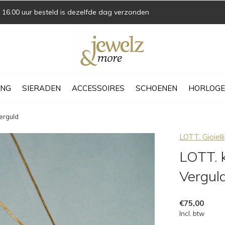
16.00 uur besteld is dezelfde dag verzonden
ING
SIERADEN
ACCESSOIRES
SCHOENEN
HORLOGE
Verguld
LOTT. Gioielli
LOTT. k
Vergul
€75,00
Incl. btw