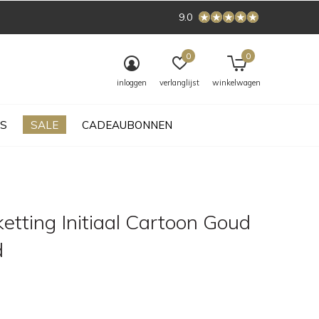
9.0
0
0
inloggen
verlanglijst
winkelwagen
S
SALE
CADEAUBONNEN
etting Initiaal Cartoon Goud
d