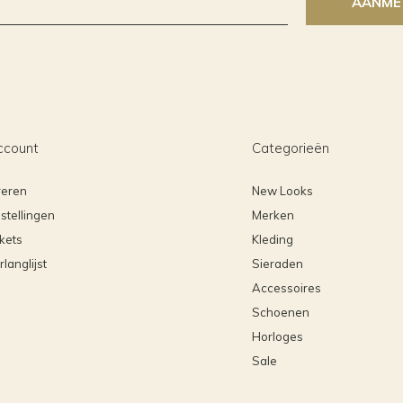
AANME
ccount
Categorieën
reren
New Looks
stellingen
Merken
ckets
Kleding
rlanglijst
Sieraden
Accessoires
Schoenen
Horloges
Sale