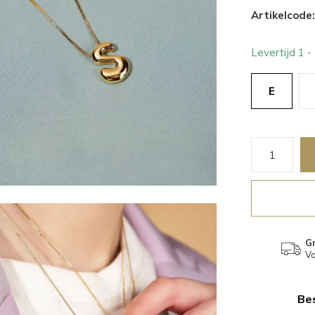
Artikelcode:
Levertijd 1 
E
Gr
Va
Bes