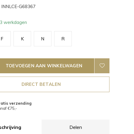
INNLCE-G68367
- 3 werkdagen
F
K
N
R
TOEVOEGEN AAN WINKELWAGEN
DIRECT BETALEN
atis verzending
naf €75,-
chrijving
Delen