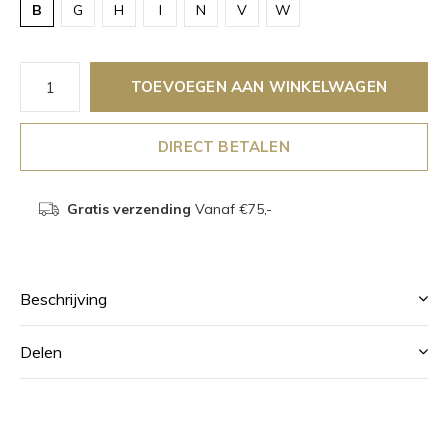
B
G
H
I
N
V
W
TOEVOEGEN AAN WINKELWAGEN
DIRECT BETALEN
Gratis verzending
Vanaf €75,-
Beschrijving
Delen