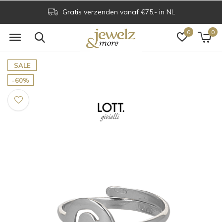
Gratis verzenden vanaf €75,- in NL
0
0
SALE
-60%