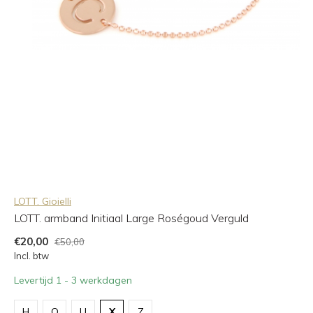
LOTT. Gioielli
LOTT. armband Initiaal Large Roségoud Verguld
€20,00
€50,00
Incl. btw
Levertijd 1 - 3 werkdagen
H
Q
U
X
Z