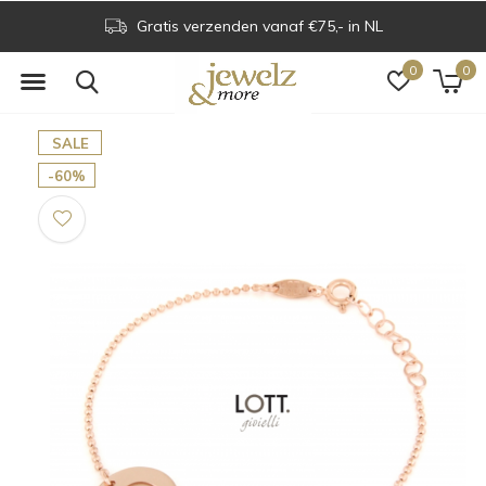
Gratis verzenden vanaf €75,- in NL
0
0
SALE
-60%