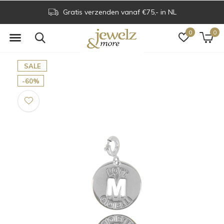
Gratis verzenden vanaf €75,- in NL
0
0
SALE
-60%