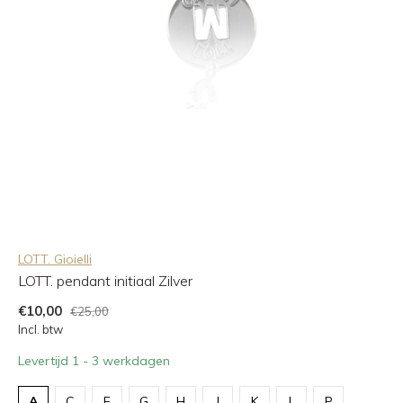
LOTT. Gioielli
LOTT. pendant initiaal Zilver
€10,00
€25,00
Incl. btw
Levertijd 1 - 3 werkdagen
A
C
E
G
H
I
K
L
P