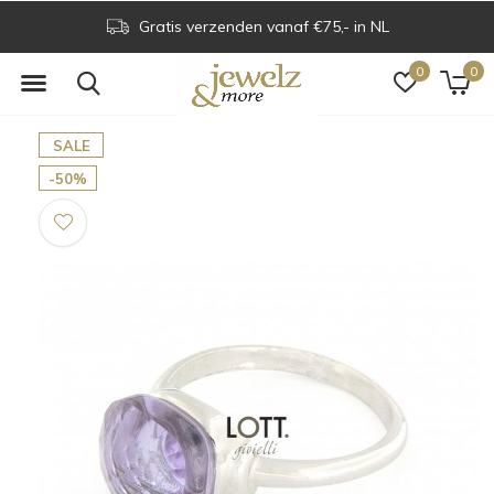
Gratis verzenden vanaf €75,- in NL
0
0
SALE
-50%