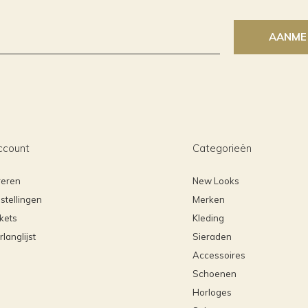
AANME
ccount
Categorieën
reren
New Looks
stellingen
Merken
ckets
Kleding
rlanglijst
Sieraden
Accessoires
Schoenen
Horloges