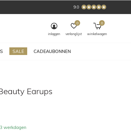
9.0
0
0
inloggen
verlanglijst
winkelwagen
S
SALE
CADEAUBONNEN
Beauty Earups
- 3 werkdagen