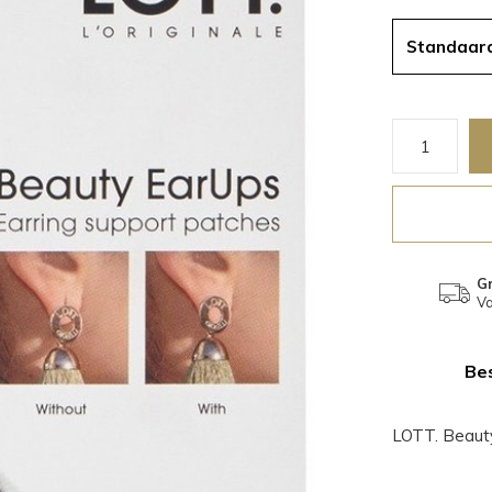
Standaar
Gr
Va
Bes
LOTT. Beauty