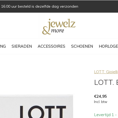
16.00 uur besteld is dezelfde dag verzonden
ING
SIERADEN
ACCESSOIRES
SCHOENEN
HORLOGE
LOTT. Gioielli
LOTT. 
€24,95
Incl. btw
Levertijd 1 