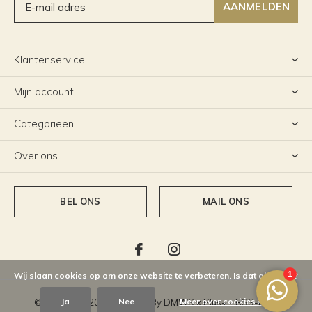
AANMELDEN
Klantenservice
Mijn account
Categorieën
Over ons
BEL ONS
MAIL ONS
Wij slaan cookies op om onze website te verbeteren. Is dat akkoord?
Ja
Nee
Meer over cookies »
© Copyright
2026
- Theme By
DMWS
x
Plus+
-
RSS-feed