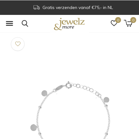
Gratis verzenden vanaf €75,- in NL
0
0