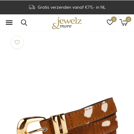
Gratis verzenden vanaf €75,- in NL
0
0