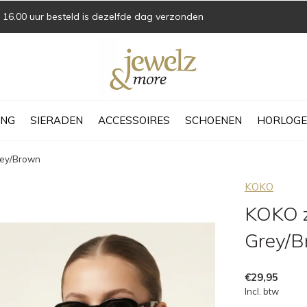
16.00 uur besteld is dezelfde dag verzonden
ING
SIERADEN
ACCESSOIRES
SCHOENEN
HORLOGE
rey/Brown
KOKO
KOKO z
Grey/
€29,95
Incl. btw