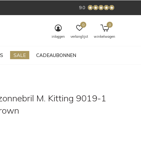
9.0
0
0
inloggen
verlanglijst
winkelwagen
S
SALE
CADEAUBONNEN
onnebril M. Kitting 9019-1
Brown