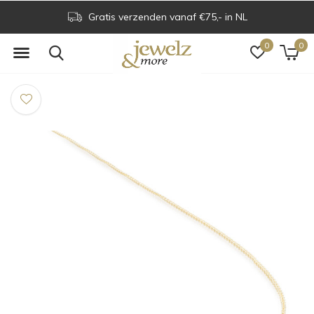
Gratis verzenden vanaf €75,- in NL
0
0