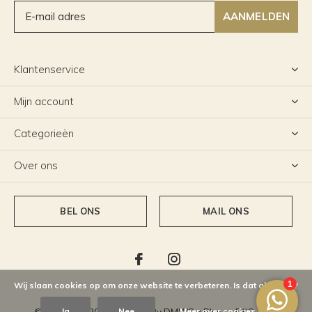
AANMELDEN
Klantenservice
Mijn account
Categorieën
Over ons
BEL ONS
MAIL ONS
Wij slaan cookies op om onze website te verbeteren. Is dat akkoord?
Ja
Nee
Meer over cookies »
© Copyright
2026
- Theme By
DMWS
x
Plus+
-
RSS-feed