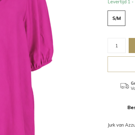
Levertijd 1 
S/M
Gr
Va
Bes
Jurk van Azz