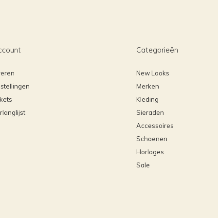
ccount
Categorieën
reren
New Looks
stellingen
Merken
ckets
Kleding
rlanglijst
Sieraden
Accessoires
Schoenen
Horloges
Sale