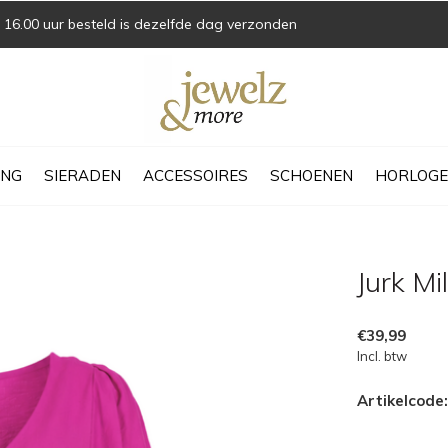
16.00 uur besteld is dezelfde dag verzonden
ING
SIERADEN
ACCESSOIRES
SCHOENEN
HORLOGE
Jurk M
€39,99
Incl. btw
Artikelcode: