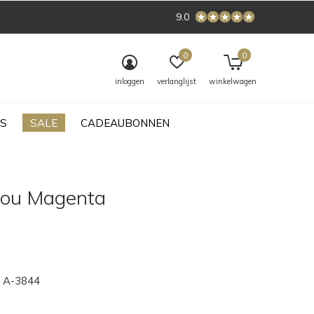
9.0
0
0
inloggen
verlanglijst
winkelwagen
S
SALE
CADEAUBONNEN
ilou Magenta
A-3844