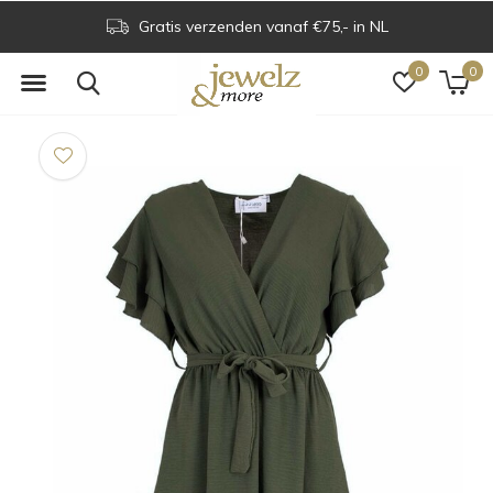
Gratis verzenden vanaf €75,- in NL
0
0