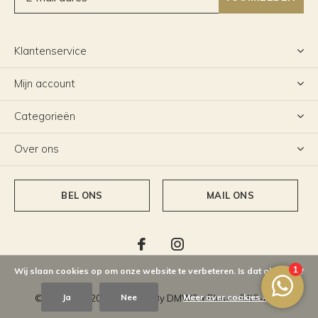
Klantenservice
Mijn account
Categorieën
Over ons
BEL ONS
MAIL ONS
Wij slaan cookies op om onze website te verbeteren. Is dat akkoord?
Ja
Nee
Meer over cookies »
© Copyright
2026
- Theme By
DMWS
x
Plus+
-
RSS-feed