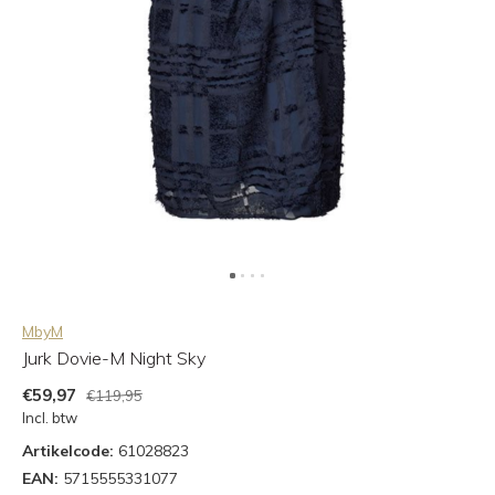
MbyM
Jurk Dovie-M Night Sky
€59,97
€119,95
Incl. btw
Artikelcode:
61028823
EAN:
5715555331077