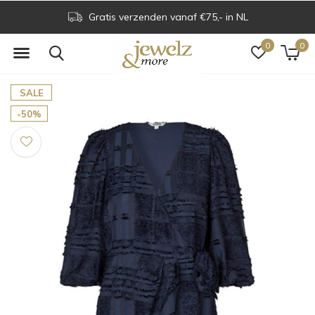
Gratis verzenden vanaf €75,- in NL
0
0
SALE
-50%