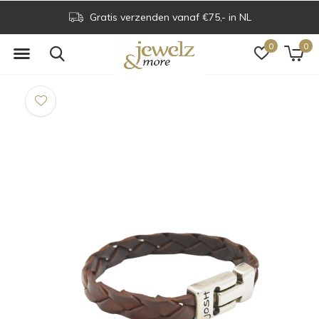
Gratis verzenden vanaf €75,- in NL
0
0