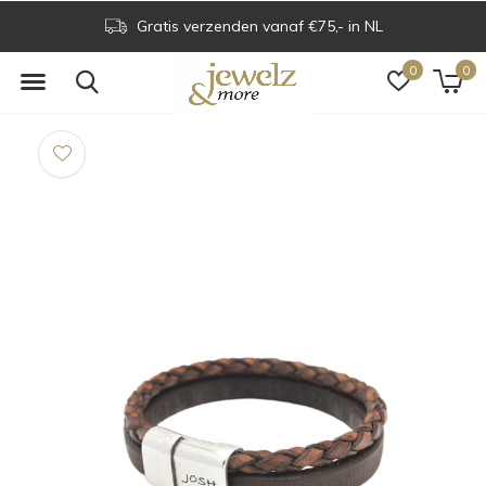
Gratis verzenden vanaf €75,- in NL
0
0