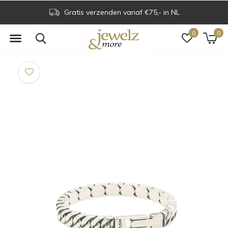
Gratis verzenden vanaf €75,- in NL
0
0