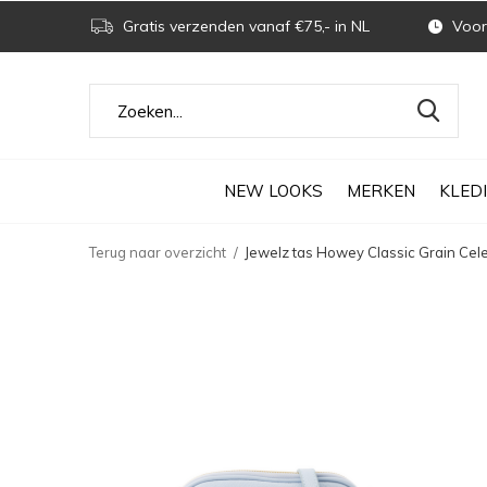
Gratis verzenden vanaf €75,- in NL
Voor 
NEW LOOKS
MERKEN
KLED
Terug naar overzicht
Jewelz tas Howey Classic Grain Cel