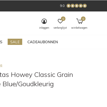
9.0
0
0
inloggen
verlanglijst
winkelwagen
S
SALE
CADEAUBONNEN
re
 tas Howey Classic Grain
e Blue/Goudkleurig