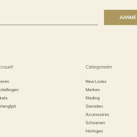
AANME
ccount
Categorieën
reren
New Looks
stellingen
Merken
ckets
Kleding
rlanglijst
Sieraden
Accessoires
Schoenen
Horloges