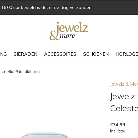
16.00 uur besteld is dezelfde dag verzonden
ING
SIERADEN
ACCESSOIRES
SCHOENEN
HORLOGE
este Blue/Goudkleurig
Jewelz & Mo
Jewelz
Celest
€34,99
Incl. btw