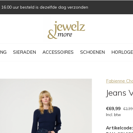
16.00 uur besteld is dezelfde dag verzonden
ING
SIERADEN
ACCESSOIRES
SCHOENEN
HORLOGE
Fabienne Ch
Jeans V
€69,99
€139
Incl. btw
Artikelcode: