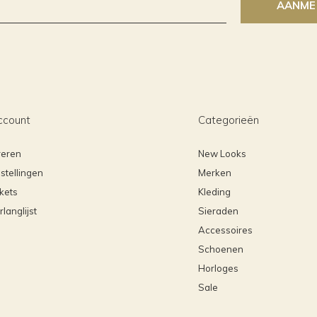
AANME
ccount
Categorieën
reren
New Looks
stellingen
Merken
ckets
Kleding
rlanglijst
Sieraden
Accessoires
Schoenen
Horloges
Sale