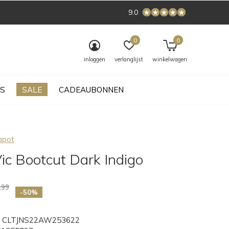
9.0
0
0
inloggen
verlanglijst
winkelwagen
S
SALE
CADEAUBONNEN
apot
ic Bootcut Dark Indigo
,99
-50%
CLTJNS22AW253622