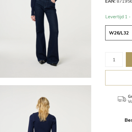
EAN:
871956
Levertijd 1 
W26/L32
Gr
Va
Bes