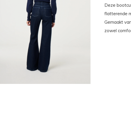
Deze bootcut
flatterende m
Gemaakt van 
zowel comfor