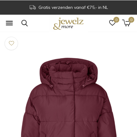
Gratis verzenden vanaf €75,- in NL
0
0