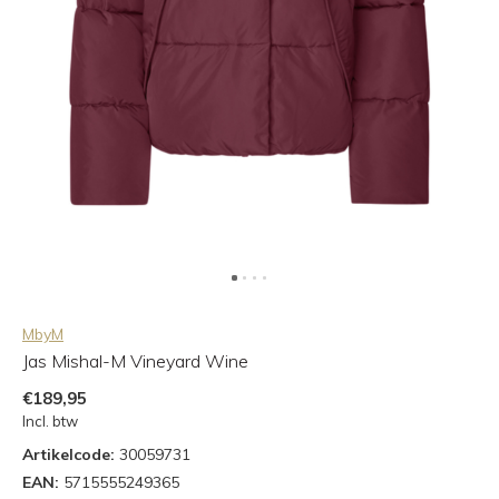
MbyM
Jas Mishal-M Vineyard Wine
€189,95
Incl. btw
Artikelcode:
30059731
EAN:
5715555249365