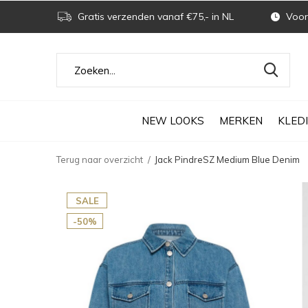
Gratis verzenden vanaf €75,- in NL
Voor 
NEW LOOKS
MERKEN
KLED
Terug naar overzicht
Jack PindreSZ Medium Blue Denim
SALE
-50%