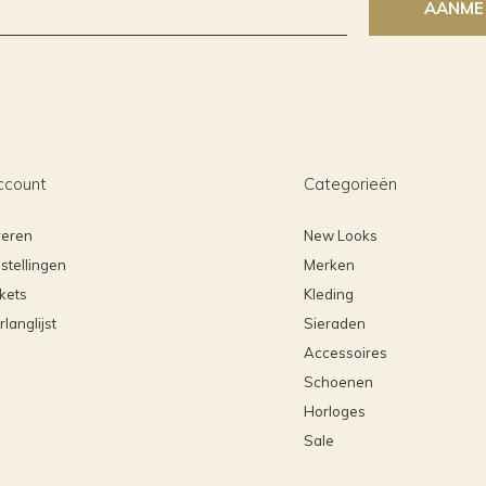
AANME
ccount
Categorieën
reren
New Looks
stellingen
Merken
ckets
Kleding
rlanglijst
Sieraden
Accessoires
Schoenen
Horloges
Sale