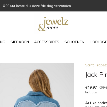
16.00 uur besteld is dezelfde dag verzonden
ING
SIERADEN
ACCESSOIRES
SCHOENEN
HORLOGE
Saint Tropez
Jack P
€49,97
€99,
Incl. btw
Artikelcode: