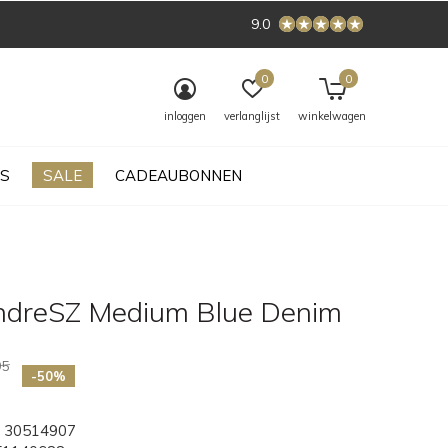
9.0
0
0
inloggen
verlanglijst
winkelwagen
S
SALE
CADEAUBONNEN
indreSZ Medium Blue Denim
95
-50%
30514907