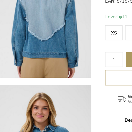
EAN:
571575
Levertijd 1 
XS
Gr
Va
Bes