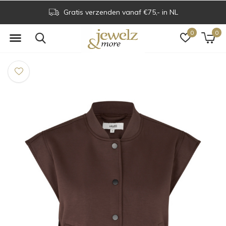
Gratis verzenden vanaf €75,- in NL
0
0