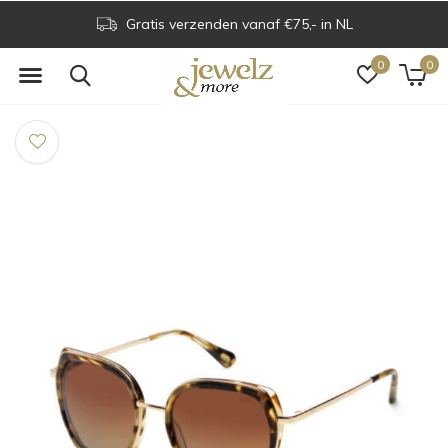
Gratis verzenden vanaf €75,- in NL
0
0