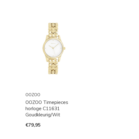
OOZOO
OOZOO Timepieces
horloge C11631
Goudkleurig/Wit
€79,95