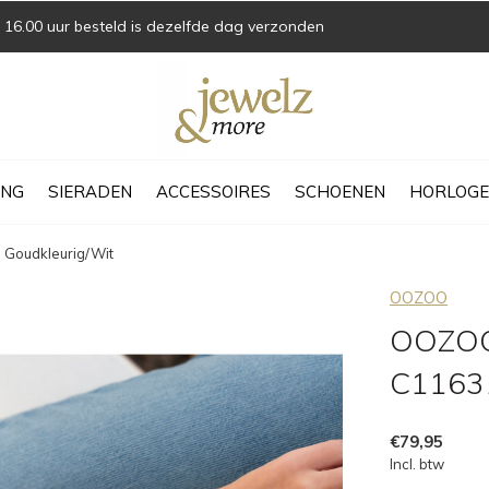
16.00 uur besteld is dezelfde dag verzonden
ING
SIERADEN
ACCESSOIRES
SCHOENEN
HORLOGE
Goudkleurig/Wit
OOZOO
OOZOO 
C11631
€79,95
Incl. btw