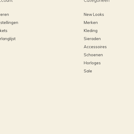
ccount
Categorieën
reren
New Looks
stellingen
Merken
ckets
Kleding
rlanglijst
Sieraden
Accessoires
Schoenen
Horloges
Sale