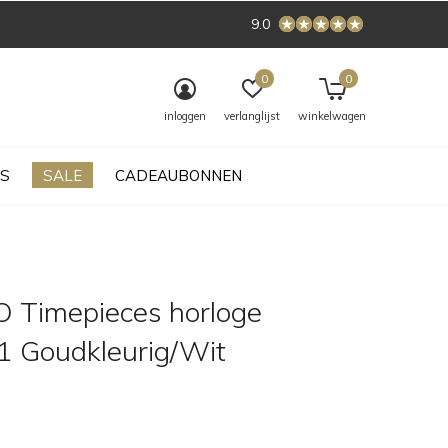
9.0
0
0
inloggen
verlanglijst
winkelwagen
S
SALE
CADEAUBONNEN
Timepieces horloge
 Goudkleurig/Wit