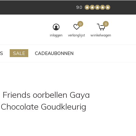
9.0
0
0
inloggen
verlanglijst
winkelwagen
S
SALE
CADEAUBONNEN
 Friends oorbellen Gaya
 Chocolate Goudkleurig