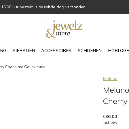
16.00 uur besteld is dezelfde dag verzonden
ING
SIERADEN
ACCESSOIRES
SCHOENEN
HORLOGE
rry Chocolate Goudkleurig
Melano
Melano
Cherry
€36,00
Incl. btw