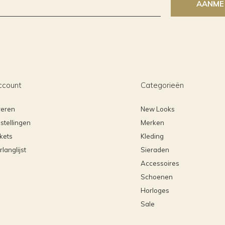
AANME
ccount
Categorieën
reren
New Looks
stellingen
Merken
ckets
Kleding
rlanglijst
Sieraden
Accessoires
Schoenen
Horloges
Sale