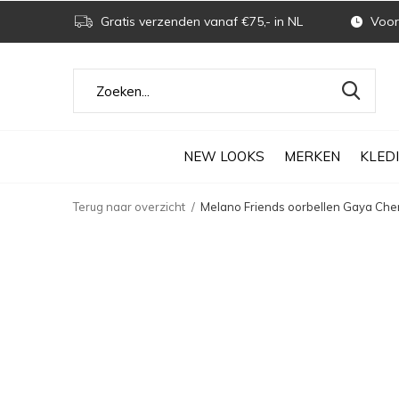
Gratis verzenden vanaf €75,- in NL
Voor 
NEW LOOKS
MERKEN
KLED
Terug naar overzicht
Melano Friends oorbellen Gaya Che