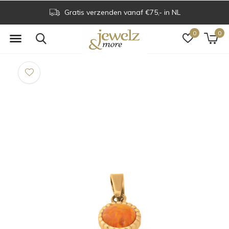
Gratis verzenden vanaf €75,- in NL
0
0