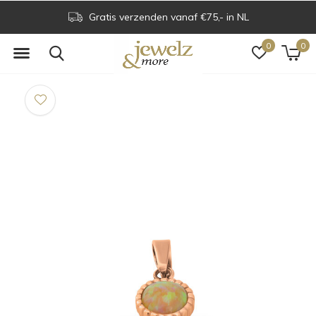
Gratis verzenden vanaf €75,- in NL
0
0