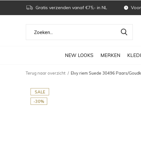
Gratis verzenden vanaf €75,- in NL
Voor 
NEW LOOKS
MERKEN
KLED
Terug naar overzicht
Elvy riem Suede 30496 Paars/Goudk
SALE
-30%