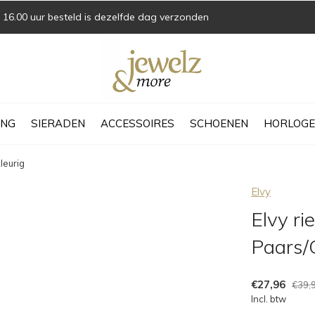
16.00 uur besteld is dezelfde dag verzonden
ING
SIERADEN
ACCESSOIRES
SCHOENEN
HORLOGE
leurig
Elvy
Elvy r
Paars/
€27,96
€39,
Incl. btw