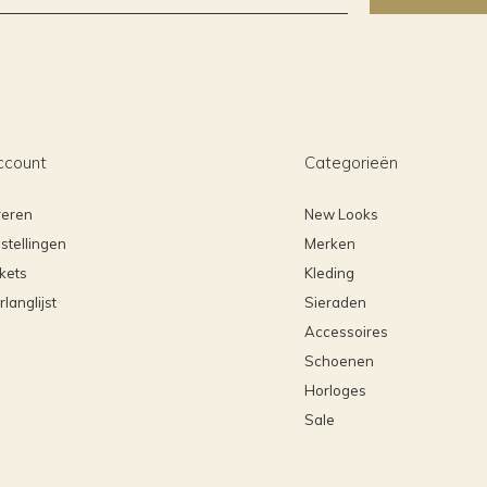
ccount
Categorieën
reren
New Looks
stellingen
Merken
ckets
Kleding
rlanglijst
Sieraden
Accessoires
Schoenen
Horloges
Sale