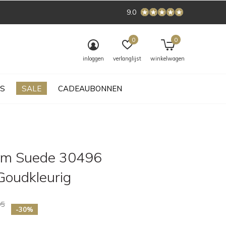
9.0
0
0
inloggen
verlanglijst
winkelwagen
S
SALE
CADEAUBONNEN
iem Suede 30496
Goudkleurig
95
-30%