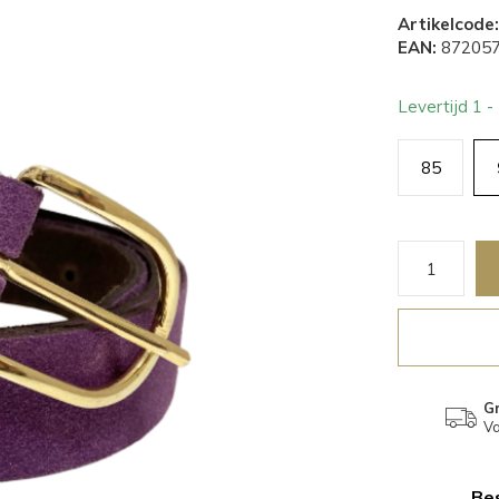
Artikelcode:
EAN:
872057
Levertijd 1 
85
Gr
Va
Bes