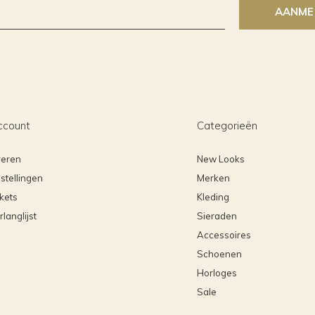
AANME
ccount
Categorieën
reren
New Looks
stellingen
Merken
ckets
Kleding
rlanglijst
Sieraden
Accessoires
Schoenen
Horloges
Sale