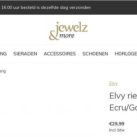
16.00 uur besteld is dezelfde dag verzonden
ING
SIERADEN
ACCESSOIRES
SCHOENEN
HORLOGE
rig
Elvy
Elvy r
Ecru/G
€29,99
Incl. btw