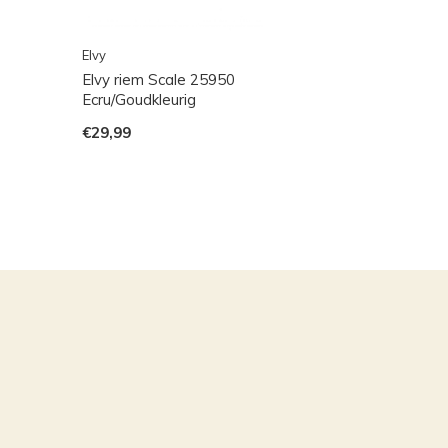
Elvy
Elvy riem Scale 25950
Ecru/Goudkleurig
€29,99