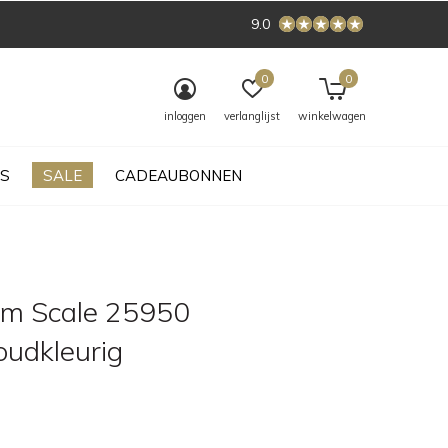
9.0
0
0
inloggen
verlanglijst
winkelwagen
S
SALE
CADEAUBONNEN
iem Scale 25950
oudkleurig