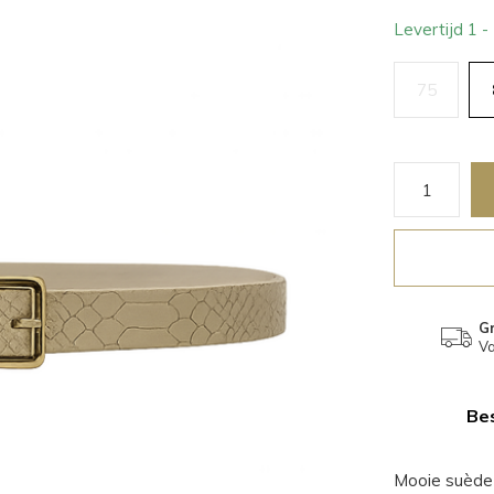
Levertijd 1 
75
Gr
Va
Bes
Mooie suède 