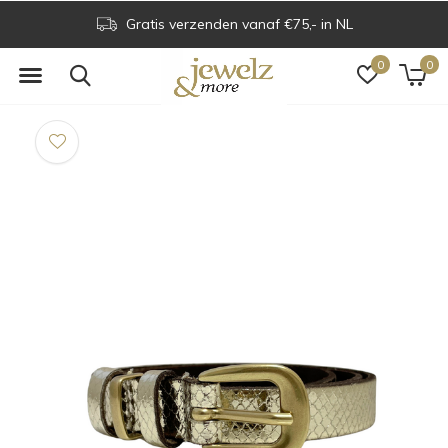
Gratis verzenden vanaf €75,- in NL
0
0