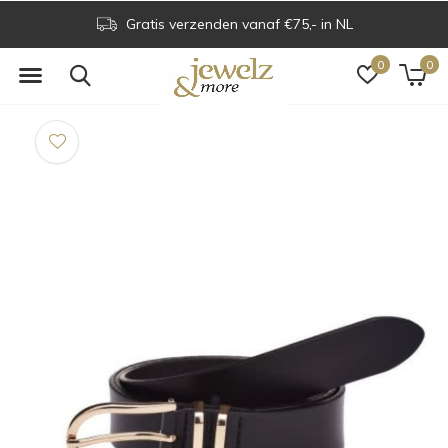
Gratis verzenden vanaf €75,- in NL
0
0