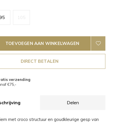
95
105
TOEVOEGEN AAN WINKELWAGEN
DIRECT BETALEN
atis verzending
naf €75,-
chrijving
Delen
riem met croco structuur en goudkleurige gesp van