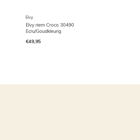
Elvy
Elvy riem Croco 30490
Ecru/Goudkleurig
€49,95