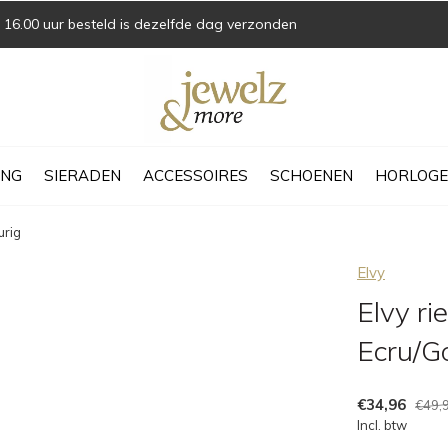
16.00 uur besteld is dezelfde dag verzonden
ING
SIERADEN
ACCESSOIRES
SCHOENEN
HORLOGE
urig
Elvy
Elvy r
Ecru/G
€34,96
€49,
Incl. btw