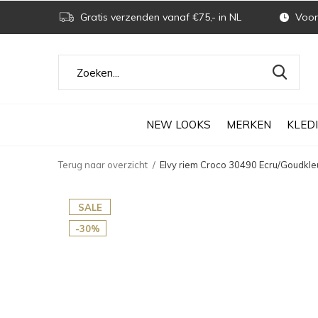
Gratis verzenden vanaf €75,- in NL
Voor 
NEW LOOKS
MERKEN
KLED
Terug naar overzicht
Elvy riem Croco 30490 Ecru/Goudkle
SALE
-30%