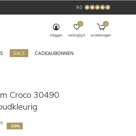
9.0
0
0
inloggen
verlanglijst
winkelwagen
S
SALE
CADEAUBONNEN
iem Croco 30490
oudkleurig
95
-30%