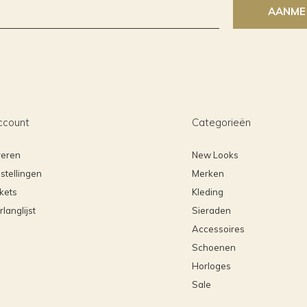
AANME
ccount
Categorieën
reren
New Looks
stellingen
Merken
ckets
Kleding
rlanglijst
Sieraden
Accessoires
Schoenen
Horloges
Sale