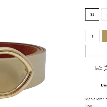
85
Gr
Va
Bes
Mooie leren 
Elvy.