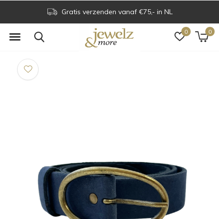
Gratis verzenden vanaf €75,- in NL
0
0