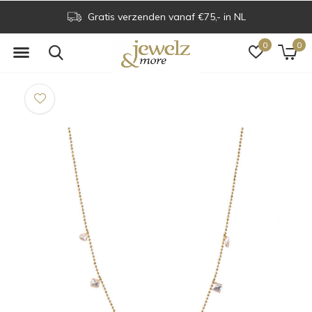
Gratis verzenden vanaf €75,- in NL
0
0