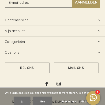
AANMELDEN
Klantenservice
Mijn account
Categorieën
Over ons
BEL ONS
MAIL ONS
Wij slaan cookies op om onze website te verbeteren. Is dat akkoord?
Ja
Nee
Meer over cookies »
© Copyright
2026
- Theme By
DMWS
x
Plus+
-
RSS-feed