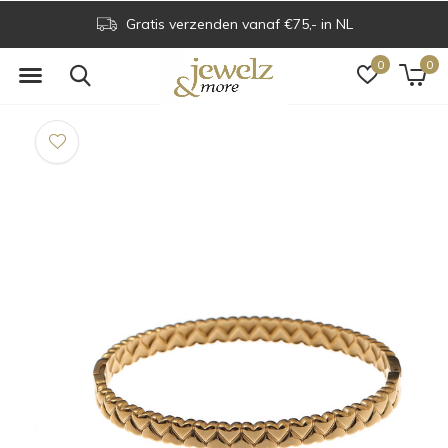
Gratis verzenden vanaf €75,- in NL
0
0