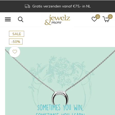
Gratis verzenden vanaf €75,- in NL
0
0
SALE
-50%