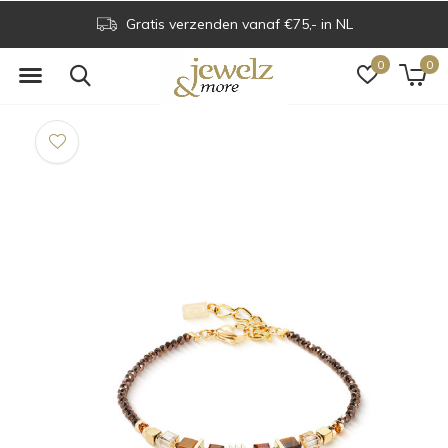
Gratis verzenden vanaf €75,- in NL
0
0