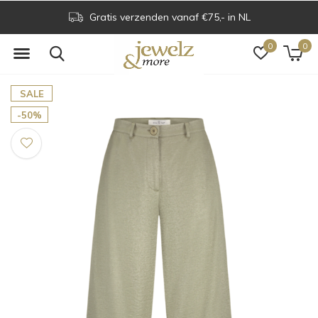
Gratis verzenden vanaf €75,- in NL
0
0
SALE
-50%