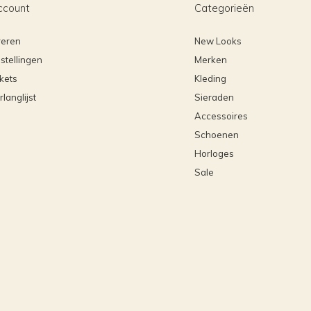
ccount
Categorieën
reren
New Looks
stellingen
Merken
ckets
Kleding
rlanglijst
Sieraden
Accessoires
Schoenen
Horloges
Sale