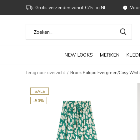
Gratis verzenden vanaf €75,- in NL
Voor 
NEW LOOKS
MERKEN
KLED
Terug naar overzicht
Broek Palapa Evergreen/Cosy Whit
SALE
-50%