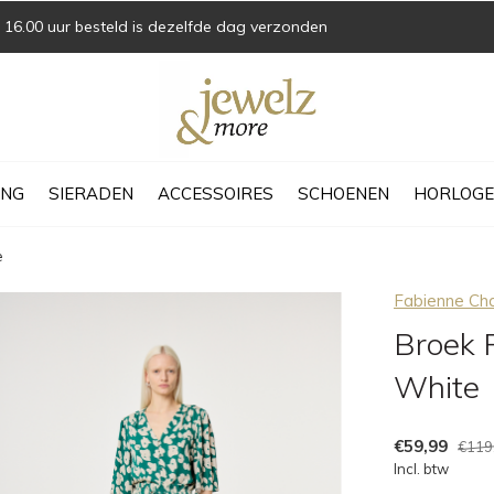
16.00 uur besteld is dezelfde dag verzonden
ING
SIERADEN
ACCESSOIRES
SCHOENEN
HORLOGE
e
Fabienne Ch
Broek 
White
€59,99
€119
Incl. btw