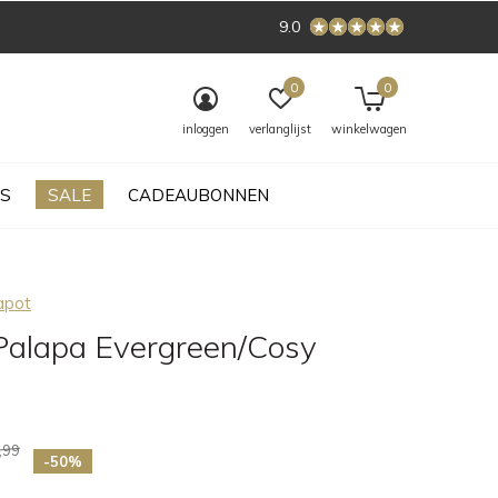
9.0
0
0
inloggen
verlanglijst
winkelwagen
S
SALE
CADEAUBONNEN
apot
Palapa Evergreen/Cosy
,99
-50%