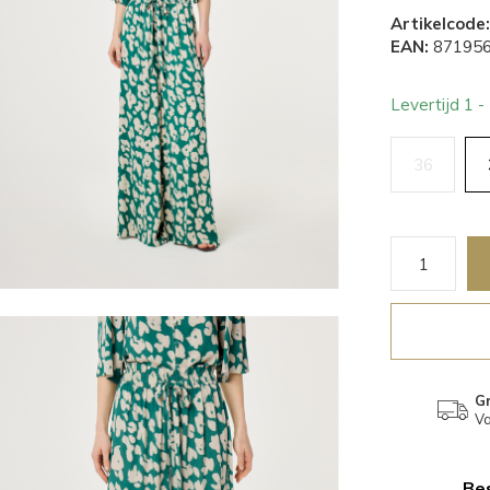
Artikelcode:
EAN:
871956
Levertijd 1 
36
Gr
Va
Bes