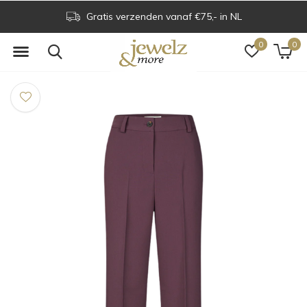
Gratis verzenden vanaf €75,- in NL
0
0