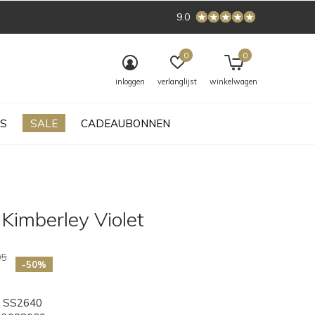
9.0
0
0
inloggen
verlanglijst
winkelwagen
S
SALE
CADEAUBONNEN
Kimberley Violet
95
-50%
SS2640