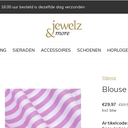
16.00 uur besteld is dezelfde dag verzonden
ING
SIERADEN
ACCESSOIRES
SCHOENEN
HORLOGE
Ydence
Blouse 
€29,97
€59,
Incl. btw
Artikelcode: