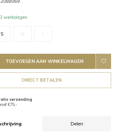
2088069
- 3 werkdagen
S
M
L
TOEVOEGEN AAN WINKELWAGEN
DIRECT BETALEN
atis verzending
naf €75,-
chrijving
Delen