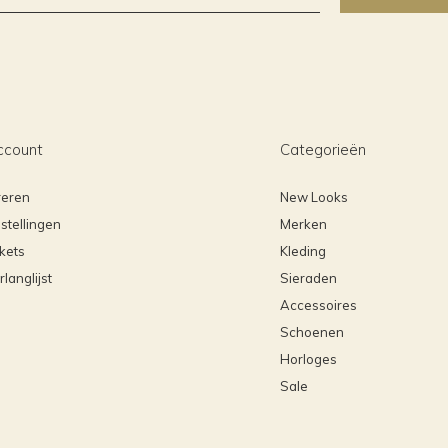
ccount
Categorieën
reren
New Looks
stellingen
Merken
ckets
Kleding
rlanglijst
Sieraden
Accessoires
Schoenen
Horloges
Sale