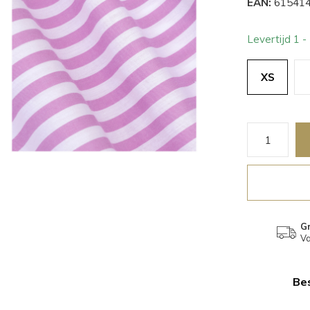
EAN:
615414
Levertijd 1 
XS
Gr
Va
Bes